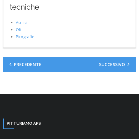
tecniche:
Acrilici
Oli
Pirografie
PRECEDENTE
SUCCESSIVO
PITTURIAMO APS