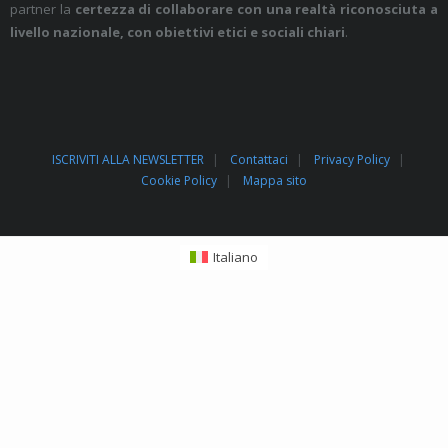
partner la
certezza di collaborare con una realtà riconosciuta a
livello nazionale, con obiettivi etici e sociali chiari
.
ISCRIVITI ALLA NEWSLETTER
Contattaci
Privacy Policy
Cookie Policy
Mappa sito
Italiano