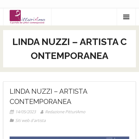
Salta
al
contenuto
LINDA NUZZI – ARTISTA C
ONTEMPORANEA
LINDA NUZZI – ARTISTA
CONTEMPORANEA
14/05/2023
Redazione PitturiAmo
Siti web d'artista