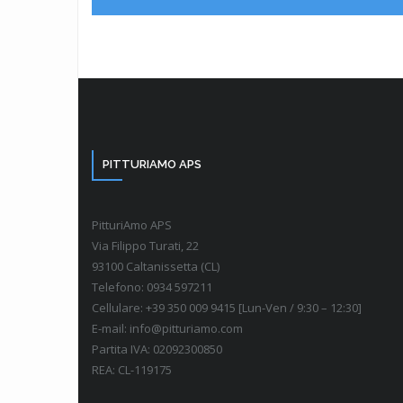
PITTURIAMO APS
PitturiAmo APS
Via Filippo Turati, 22
93100 Caltanissetta (CL)
Telefono: 0934 597211
Cellulare: +39 350 009 9415 [Lun-Ven / 9:30 – 12:30]
E-mail: info@pitturiamo.com
Partita IVA: 02092300850
REA: CL-119175