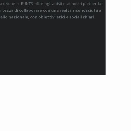
iscrizione al RUNTS offre agli artisti e ai nostri partner la
rtezza di collaborare con una realtà riconosciuta a
vello nazionale, con obiettivi etici e sociali chiari
.