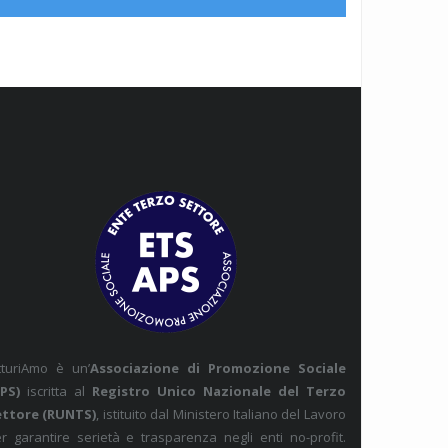
tturiAmo è un’
Associazione di Promozione Sociale
PS)
iscritta al
Registro Unico Nazionale del Terzo
ettore (RUNTS)
, istituito dal Ministero Italiano del Lavoro
r garantire serietà e trasparenza negli enti no-profit.