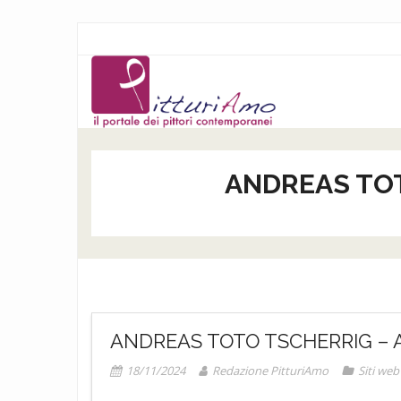
Salta
al
contenuto
ANDREAS TO
ANDREAS TOTO TSCHERRIG –
18/11/2024
Redazione PitturiAmo
Siti web