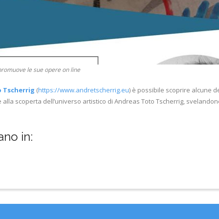
romuove le sue opere on line
o Tscherrig
(
https://www.andretscherrig.eu
) è possibile scoprire alcune de
 alla scoperta dell’universo artistico di Andreas Toto Tscherrig, svelandon
ano in: