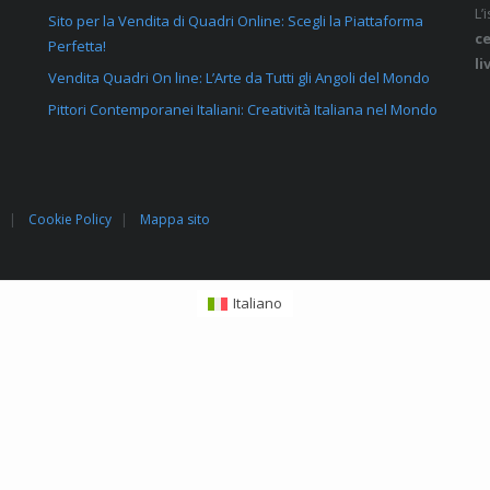
L’
Sito per la Vendita di Quadri Online: Scegli la Piattaforma
ce
Perfetta!
li
Vendita Quadri On line: L’Arte da Tutti gli Angoli del Mondo
Pittori Contemporanei Italiani: Creatività Italiana nel Mondo
Cookie Policy
Mappa sito
Italiano