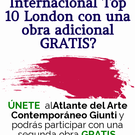
Internacional Top
10 London con una
obra adicional
GRATIS?
ÚNETE
al
Atlante del Arte
Contemporáneo Giunti
y
podrás participar con una
segunda obra
GRATIS
.