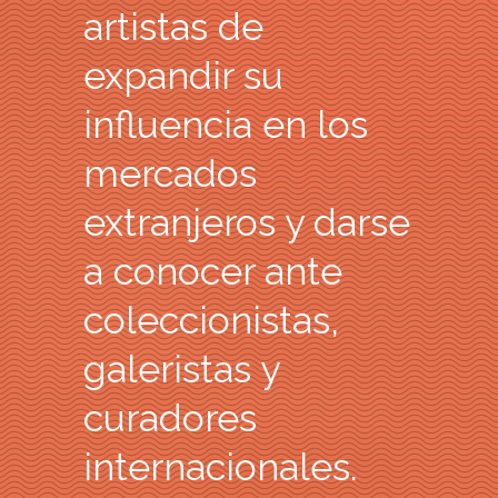
artistas de
expandir su
influencia en los
mercados
extranjeros y darse
a conocer ante
coleccionistas,
galeristas y
curadores
internacionales.