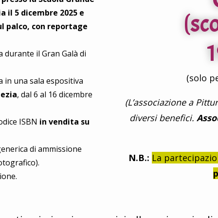
a il 5 dicembre 2025 e
(sc
ul palco, con reportage
durante il Gran Galà di
(solo pe
 in una sala espositiva
ezia
, dal 6 al 16 dicembre
(L’associazione a Pittu
diversi benefici.
Assoc
odice ISBN
in vendita su
generica di ammissione
N.B.:
La partecipazion
tografico).
p
ione.