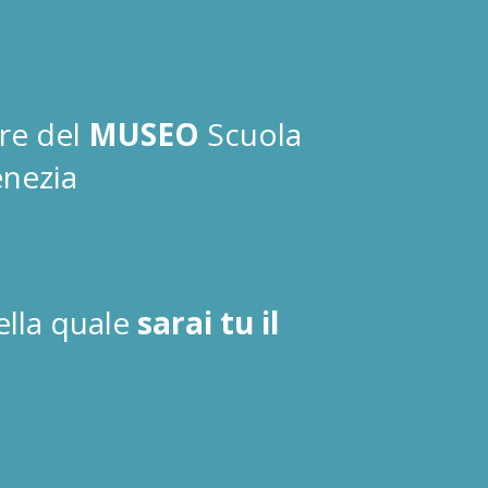
are del
MUSEO
Scuola
enezia
ella quale
sarai tu il