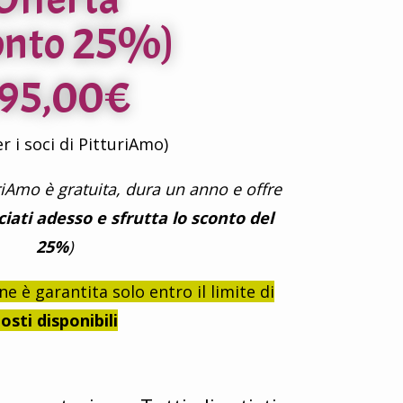
onto 25%)
195,00€
r i soci di PitturiAmo)
riAmo è gratuita, dura un anno e offre
iati adesso e sfrutta lo sconto del
25%
)
e è garantita solo entro il limite di
osti disponibili