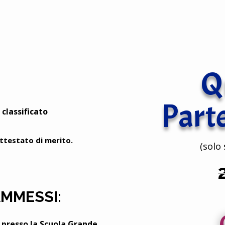
Q
Part
 classificato
ttestato di merito.
(solo 
AMMESSI:
 presso la Scuola Grande