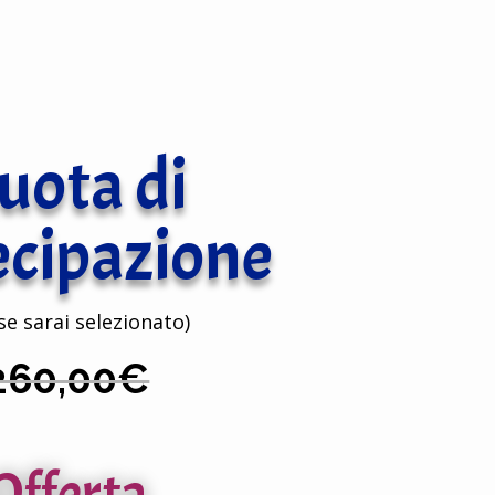
uota di
ecipazione
se sarai selezionato)
260,00€
Offerta