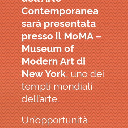
Contemporanea
sarà presentata
presso il
MoMA –
Museum of
Modern Art di
New York
, uno dei
templi mondiali
dell’arte.
Un’opportunità