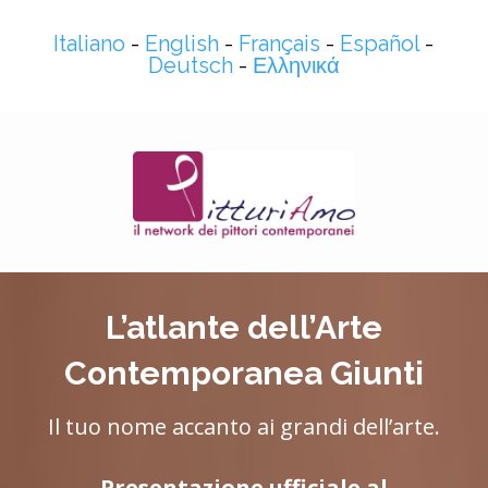
Italiano
-
English
-
Français
-
Español
-
Deutsch
-
Ελληνικά
L’atlante dell’Arte
Contemporanea Giunti
Il tuo nome accanto ai grandi dell’arte.
Presentazione ufficiale al